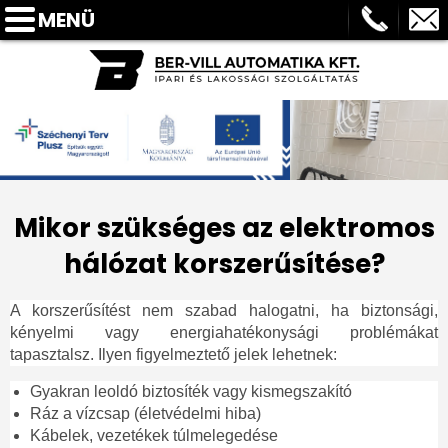
MENÜ
FŐOLDAL
BEMUTATKOZÁS
SZOLGÁLTATÁSOK
BLOG
REFERENCIÁK
Mikor szükséges az elektromos
GYIK
hálózat korszerűsítése?
ELÉRHETŐSÉGEK
A korszerűsítést nem szabad halogatni, ha
biztonsági,
AJÁNLATKÉRÉS
kényelmi vagy energiahatékonysági problémákat
tapasztalsz. Ilyen figyelmeztető jelek lehetnek:
PARTNEREINK
Gyakran leoldó biztosíték vagy kismegszakító
Ráz a vízcsap (életvédelmi hiba)
Kábelek, vezetékek túlmelegedése