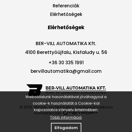
Referenciák
Elérhetőségek
Elérhetőségek
BER-VILL AUTOMATIKA Kft.
4100 Berettyóújfalu, Kisfaludy u. 56
+36 30 335 1991
bervillautomatika@gmail.com
Weboldalunk használatával jóváhagyod a
cookie-k használatát a Cookie-kal
© 2026. Minden jog fenntartva, bervillautomatika.hu
kapcsolatos irányelv értelmében.
honlapkészítés
Több információ
Elfogadom