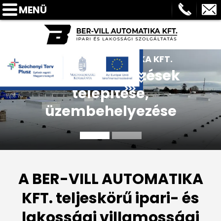
MENÜ
FŐOLDAL
BEMUTATKOZÁS
BER-VILL AUTOMATIKA KFT.
SZOLGÁLTATÁSOK
Ipari berendezések
BLOG
telepítése,
REFERENCIÁK
üzembehelyezése
GYIK
ELÉRHETŐSÉGEK
AJÁNLATKÉRÉS
A BER-VILL AUTOMATIKA
PARTNEREINK
KFT. teljeskörű ipari- és
lakossági villamossági