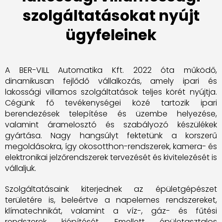
szolgáltatásokat nyújt
ügyfeleinek
A BER-VILL Automatika Kft. 2022 óta működő,
dinamikusan fejlődő vállalkozás, amely ipari és
lakossági villamos szolgáltatások teljes körét nyújtja.
Cégünk fő tevékenységei közé tartozik ipari
berendezések telepítése és üzembe helyezése,
valamint áramelosztó és szabályozó készülékek
gyártása. Nagy hangsúlyt fektetünk a korszerű
megoldásokra, így okosotthon-rendszerek, kamera- és
elektronikai jelzőrendszerek tervezését és kivitelezését is
vállaljuk.
Szolgáltatásaink kiterjednek az épületgépészet
területére is, beleértve a napelemes rendszereket,
klímatechnikát, valamint a víz-, gáz- és fűtési
rendszerek kiépítését. Emellett épületasztalos