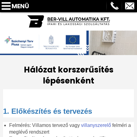
MENÜ
FŐOLDAL
BEMUTATKOZÁS
SZOLGÁLTATÁSOK
BLOG
REFERENCIÁK
Hálózat korszerűsítés
GYIK
lépésenként
ELÉRHETŐSÉGEK
AJÁNLATKÉRÉS
1. Előkészítés és tervezés
PARTNEREINK
Felmérés: Villamos tervező vagy
villanyszerelő
felméri a
meglévő rendszert