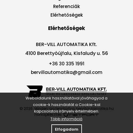
Referenciák
Elérhetőségek
Elérhetőségek
BER-VILL AUTOMATIKA Kft.
4100 Berettyóújfalu, Kisfaludy u. 56
+36 30 335 1991
bervillautomatika@gmail.com
Weboldalunk használatával jóváhagyod a
cookie-k használatát a Cookie-kal
© 2026. Minden jog fenntartva, bervillautomatika.hu
kapcsolatos irányelv értelmében.
honlapkészítés
Több információ
Elfogadom