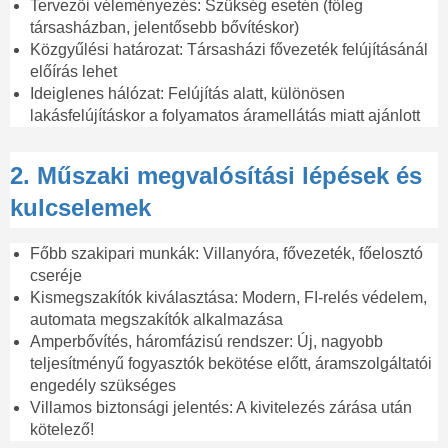
Tervezői véleményezés: Szükség esetén (főleg
társasházban, jelentősebb bővítéskor)
Közgyűlési határozat: Társasházi fővezeték felújításánál
előírás lehet
Ideiglenes hálózat: Felújítás alatt, különösen
lakásfelújításkor a folyamatos áramellátás miatt ajánlott
2. Műszaki megvalósítási lépések és
kulcselemek
Főbb szakipari munkák: Villanyóra, fővezeték, főelosztó
cseréje
Kismegszakítók kiválasztása: Modern, FI-relés védelem,
automata megszakítók alkalmazása
Amperbővítés, háromfázisú rendszer: Új, nagyobb
teljesítményű fogyasztók bekötése előtt, áramszolgáltatói
engedély szükséges
Villamos biztonsági jelentés: A kivitelezés zárása után
kötelező!